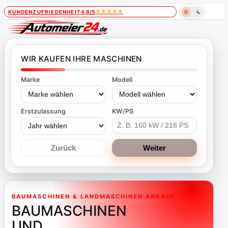
★
★
★
★
★
KUNDENZUFRIEDENHEIT
4,8/5
WIR KAUFEN IHRE MASCHINEN
Marke
Modell
Erstzulassung
KW/PS
Zurück
Weiter
BAUMASCHINEN & LANDMASCHINEN ANKAUF
BAUMASCHINEN
UND