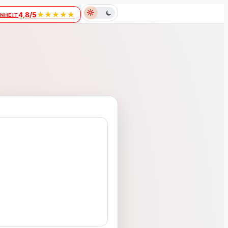
★
★
★
★
★
4,8/5
NHEIT