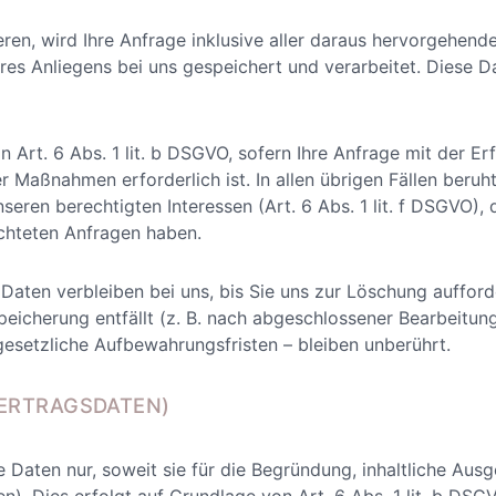
ieren, wird Ihre Anfrage inklusive aller daraus hervorgehe
s Anliegens bei uns gespeichert und verarbeitet. Diese D
 Art. 6 Abs. 1 lit. b DSGVO, sofern Ihre Anfrage mit der Er
aßnahmen erforderlich ist. In allen übrigen Fällen beruht 
nseren berechtigten Interessen (Art. 6 Abs. 1 lit. f DSGVO), 
ichteten Anfragen haben.
aten verbleiben bei uns, bis Sie uns zur Löschung aufforder
icherung entfällt (z. B. nach abgeschlossener Bearbeitung
setzliche Aufbewahrungsfristen – bleiben unberührt.
VERTRAGSDATEN)
Daten nur, soweit sie für die Begründung, inhaltliche Aus
n). Dies erfolgt auf Grundlage von Art. 6 Abs. 1 lit. b DSG